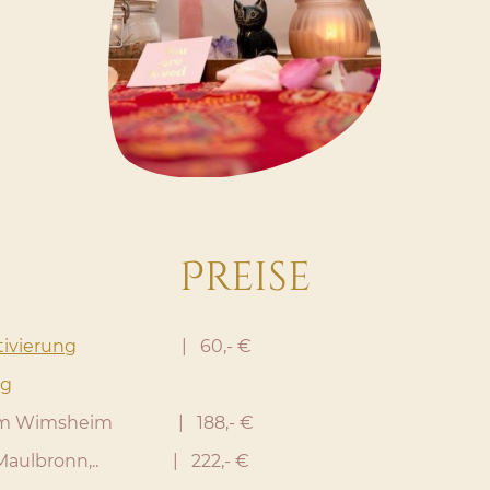
Preise
ivierung
| 60,- €
ng
imsheim | 188,- €
lbronn,.. | 222,- €