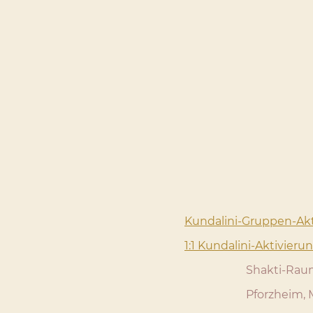
Kundalini-Gruppen-Akt
1:1 Kundalini-Aktivieru
Shakti-Raum W
Pforzheim, Mau