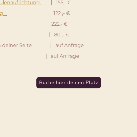
äulenaufrichtung
| 155,- €
ung
| 122 ,- €
222,- €
| 80 ,- €
an deiner Seite | auf Anfrage
| auf Anfrage
Buche hier deinen Platz